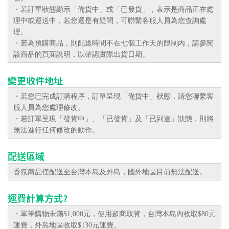
・
若訂單狀態顯示「備貨中」或
「已發貨」
，表示是商品正在處
理中或運送中，若您還是有疑問，可聯繫客服人員為您查詢處
理。
・
若為預購商品，則配送時間不在七個工作天的限制內，請參閱
該商品的頁面說明，以確認實際出貨日期。
變更收件地址
・
若您已完成訂購程序，
訂單呈現
「備貨中」
狀態，
請您聯繫客
服人員為您處理修改。
・
若
訂單呈現
「發貨中」、
「已發貨」及
「已到達」
狀態，則將
無法進行任何修改的動作。
配送區域
香氛商品僅
配送至
台灣本島及外島，國外地區目前無法配送。
運費計算方式?
・單筆購物未滿
$1,000元，使用
超商取貨，台灣本島內收取$80元
運費，外島地區收取$130元運費。