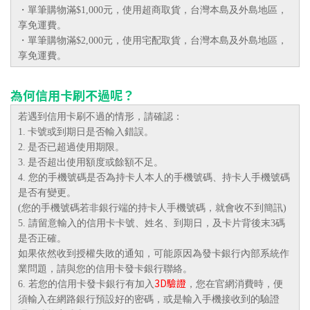
・單筆購物滿
$1,000元，
使用
超商取貨，台灣本島及外島地區，
享
免運費。
・單筆購物滿
$2,000元，
使用宅配
取貨，台灣本島及外島地區，
享
免運費。
為何信用卡刷不過呢？
若遇到信用卡刷不過的情形，請確認：
1.
卡號或到期日是否輸入錯誤。
2.
是否已超過使用期限。
3.
是否超出使用額度或餘額不足。
4. 您的手機號碼是否為持卡人本人的手機號碼、
持卡人手機號碼
是否有變更。
手機號碼若非銀行端的持卡人手機號碼，就會收不到簡訊
(
您的
)
5. 請留意輸入的信用卡卡號、姓名、到期日，及卡片背後末3碼
是否正確。
如果依然收到授權失敗的通知，可能原因為發卡銀行內部系統作
業問題，請與您的信用卡發卡銀行聯絡。
3D驗證
6. 若您的信用卡發卡銀行有加入
，您在官網消費時，便
須輸入在網路銀行預設好的密碼，或是輸入手機接收到的驗證