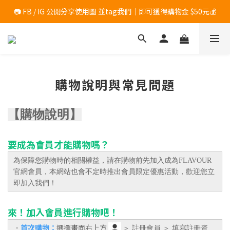
📷 FB / IG 公開分享使用圖 並tag我們｜即可獲得購物金 $50元💰
	滿$1200 加碼送「香氛小物１入 」(隨機出貨，恕無法指定)
	滿$1200 加碼送「香氛小物１入 」(隨機出貨，恕無法指定)
購物說明與常見問題
【購物說明】
要成為會員才能購物嗎？
為保障您購物時的相關權益，請在購物前先加入成為FLAVOUR
官網會員，本網站也會不定時推出會員限定優惠活動，歡迎您立
即加入我們！
來！加入會員進行購物吧！
首次購物：
選擇畫面右上方
・
＞ 註冊會員 ＞ 填寫註冊資