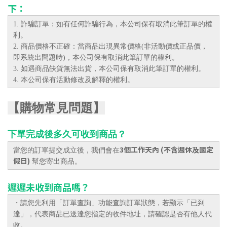
下：
1. 詐騙訂單：如有任何詐騙行為，本公司保有取消此筆訂單的權
利。
2. 商品價格不正確：當商品出現異常價格(非活動價或正品價，
即系統出問題時)，本公司保有取消此筆訂單的權利。
3. 如遇商品缺貨無法出貨，本公司保有取消此筆訂單的權利。
4. 本公司保有活動修改及解釋的權利。
【購物常見問題】
下單完成後多久可收到商品？
3個工作天內 (不含週休及國定
當您的訂單提交成立後，我們會在
假日)
幫您寄出商品。
遲遲未收到商品嗎？
・請您先利用「訂單查詢」功能查詢訂單狀態，若顯示「已到
達」，代表商品已送達您指定的收件地址，請確認是否有他人代
收。