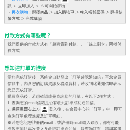
訊
＞ 立即加入
＞ 即可開始購物
再次購物：
選擇商品 ＞ 加入購物車 ＞ 輸入帳號密碼 ＞ 選擇結
・
帳方式 ＞ 完成購
物
付款方式有哪些呢？
我們提供的付款方式有「超商貨到付款」
、
「線上刷卡」兩種
付
費方式
想知道訂單的進度
當您完成訂購後，系統會自動發出「訂單確認通知信」至您會員
信箱中，內含您的訂購資訊及聯絡資料，若收到此通知信即表示
您已完成訂購。
購買商品後，若想確認或是查詢您的訂單，有以下2種方式：
1.
查詢您的email信箱是否有收到訂單成功通知信。
選擇畫面右上方
2.
登入後，在會員中心的「訂單」中，即可
查詢訂單處理進度及訂單明細。
※若您忘記您註冊的email，或註冊時email輸入錯誤，都有可能
導致您無法再次登入及收取訂單通知信，欲查詢訂單，請與客服