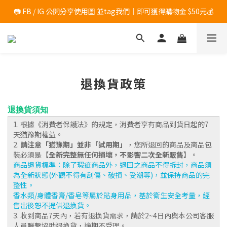
📷 FB / IG 公開分享使用圖 並tag我們｜即可獲得購物金 $50元💰
	滿$1200 加碼送「香氛小物１入 」(隨機出貨，恕無法指定)
	滿$1200 加碼送「香氛小物１入 」(隨機出貨，恕無法指定)
退換貨政策
退換貨須知
1. 根據《消費者保護法》的規定，消費者享有商品到貨日起的7
天猶豫期權益。
2.
請注意「猶豫期」並非「試用期」
，您所退回的商品及商品包
裝必須是【
全新完整無任何損壞，不影響二次全新販售
】。
商品退貨標準：除了瑕疵商品外，退回之商品不得拆封，商品須
為全新狀態(外觀不得有刮傷、破損、受潮等)，並保持商品的完
整性。
香水類/身體香膏/香皂等屬於貼身用品，基於衛生安全考量，經
售出後恕不提供退換貨。
3. 收到商品7天內，若有退換貨需求，請於2~4日內與本公司客服
人員聯繫協助退換貨，逾期不受理。