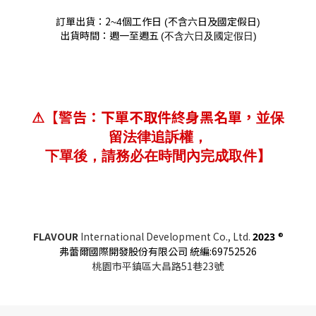
訂單出貨：2
個工作日
不含六日及國定假日
~4
(
)
出貨時間：週一至週五
(
)
不含六日及國定假日
【警告：下單不取件終身黑名單，
⚠
並保
留法律追訴權，
下單後，請務必在時間內完成取件】
FLAVOUR
International Development Co., Ltd.
®
2023
弗蕾爾國際開發股份有限公司 統編:69752526
桃園市平鎮區大昌路51巷23號