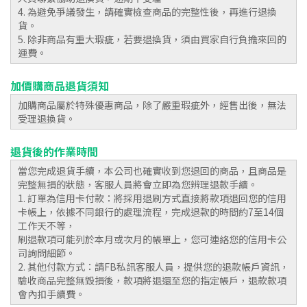
4. 為避免爭議發生，請確實檢查商品的完整性後，再進行退換
貨。
5. 除非商品有重大瑕疵，若要退換貨，須由買家自行負擔來回的
運費。
加價購商品退貨須知
加購商品屬於特殊優惠商品，除了嚴重瑕疵外，經售出後，無法
受理退換貨。
退貨後的作業時間
當您完成退貨手續，本公司也確實收到您退回的商品，且商品是
完整無損的狀態，客服人員將會立即為您辨理退款手續。
1. 訂單為信用卡付款：將採用退刷方式直接將款項退回您的信用
卡帳上，依據不同銀行的處理流程，完成退款的時間約7至14個
工作天不等，
刷退款項可能列於本月或次月的帳單上，您可連絡您的信用卡公
司詢問細節。
2. 其他付款方式：請FB私訊客服人員，提供您的退款帳戶資訊，
驗收商品完整無毀損後，款項將退還至您的指定帳戶，退款款項
會內扣手續費。