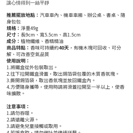
讓心情得到一絲平靜
推薦擺放地點
：
汽車車內、機車車廂、辦公桌、書桌
、
隨
身包包
規格：
淨重49g
尺寸：
長9cm、寬5.5cm、高1.5cm
成分
：
植物纖維、香精精油
商品特點
：
香味可持續約
40天
，
有機
木塊
可回收、可分
解、可改善空氣品質
使用說明
：
1.將鐵盒從外包裝取出。
2.往下拉開鐵盒滑蓋，取出錫箔袋包覆的木質香氛塊。
3.撕開錫箔袋，取出香氛塊並放回鐵盒內。
4.方便隨身攜帶，使用時請將滑蓋拉開至一半以上，使香
味擴散。
注意事項
：
1.請勿吞噬。
2.請遠離火源。
3.請避免兒童接觸或取用。
4.若誤食時，請勿催吐並儘速送醫。