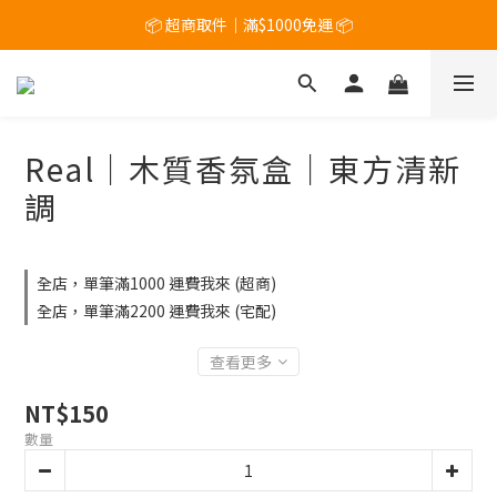
	滿$1200 加碼送「香氛小物１入 」(隨機出貨，恕無法指定)
📦 超商取件｜滿$1000免運 📦
📷 FB / IG 公開分享使用圖 並tag我們｜即可獲得購物金 $50元💰
	滿$1200 加碼送「香氛小物１入 」(隨機出貨，恕無法指定)
Real｜木質香氛盒｜東方清新
調
全店，單筆滿1000 運費我來 (超商)
全店，單筆滿2200 運費我來 (宅配)
查看更多
NT$150
數量