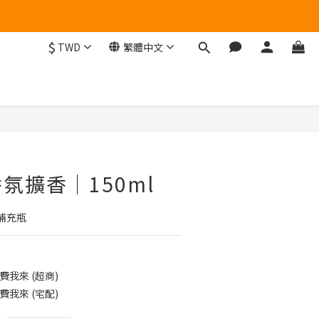
$
TWD
繁體中文
立即購買
氛擴香｜150ml
補充瓶
費我來 (超商)
費我來 (宅配)