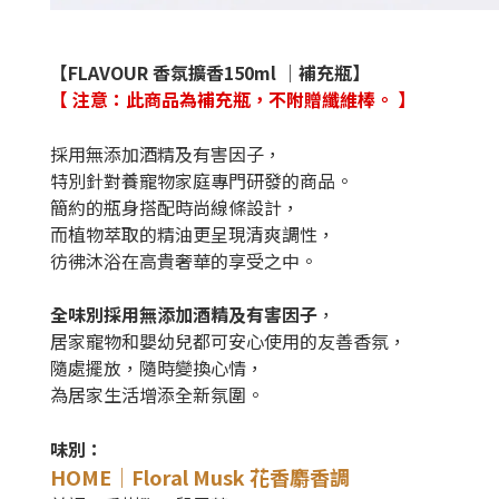
【FLAVOUR
香氛擴香150ml ｜補充瓶
】
【 注意：此商品為補充瓶，不附贈纖維棒。 】
採用無添加酒精及有害因子，
特別針對養寵物家庭專門研發的商品。
簡約的瓶身搭配時尚線條設計，
而植物萃取的精油更呈現清爽調性，
彷彿沐浴在高貴奢華的享受之中。
全味別採用無添加酒精及有害因子
，
居家寵物和嬰幼兒都可安心使用的友善香氛，
隨處擺放，隨時變換心情，
為居家生活增添全新氛圍。
味別：
HOME｜Floral Musk 花香麝香調