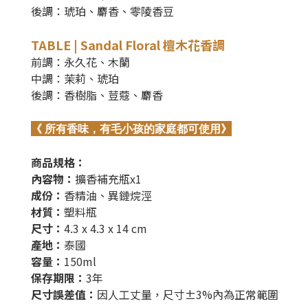
後調：琥珀、麝香、零陵香豆
TABLE | Sandal Floral 檀木花香調
前調：永久花、木蘭
中調：茉莉、琥珀
後調：香樹脂、荳蔻、麝香
《 所有香味，有毛小孩的家庭都可使用》
商品規格：
內容物：
擴香補充瓶x1
成份：
香精油、異鏈烷涇
材質：
塑料瓶
尺寸：
4.3 x 4.3 x 14 cm
產地：
泰國
容量：
150
ml
保存期限：
3年
尺寸誤差值：
因人工丈量，尺寸±3%內為正常範圍