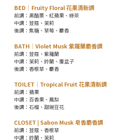
BED｜Fruity Floral 花果清新調
前調
：
黑醋栗、紅蘋果、綠茶
中調
：荳蔻、茉莉
後調
：
焦糖、草莓、麝香
BATH｜Violet Musk
紫羅蘭麝香調
前調
：
荳蔻、紫羅蘭
中調
：茉莉、鈴蘭、覆盆子
後調
：
香根草、麝香
TOILET｜Tropical Fruit 花果清新調
前調：蘋果
中調：百香果、鳳梨
後調：石榴、甜豌豆花
CLOSET | Sabon Musk 皂香麝香調
前調：荳蔻、香根草
中調：鈴蘭、茉莉