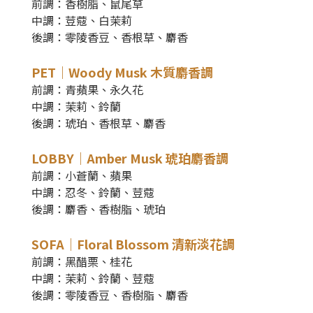
前調：香樹脂、鼠尾草
中調：荳蔻、白茉莉
後調：零陵香豆、香根草、麝香
PET｜Woody Musk 木質麝香調
前調：青蘋果、永久花
中調：茉莉、鈴蘭
後調：琥珀、香根草、麝香
LOBBY｜Amber Musk 琥珀麝香調
前調
：
小蒼蘭、蘋果
中調
：忍冬、鈴蘭、荳蔻
後調
：
麝香、香樹脂、琥珀
SOFA｜Floral Blossom 清新淡花調
前調
：
黑醋栗、桂花
中調
：茉莉、鈴蘭、荳蔻
後調
：
零陵香豆、香樹脂、麝香