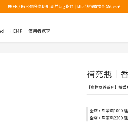
📷 FB / IG 公開分享使用圖 並tag我們｜即可獲得購物金 $50元💰
	滿$1200 加碼送「香氛小物１入 」(隨機出貨，恕無法指定)
	滿$1200 加碼送「香氛小物１入 」(隨機出貨，恕無法指定)
nd
HEMP
使用者氛享
補充瓶｜香
【寵物友善系列】擴香
全店，單筆滿1000 運
全店，單筆滿2200 運