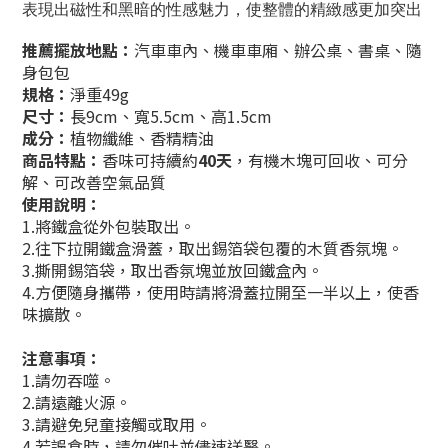
表現出磁性和黑暗的性感魅力，使整體的精緻感更加突出
推薦擺放地點
：
汽車車內、機車車廂、辦公桌、書桌
、
隨
身包包
規格：
淨重49g
尺寸：
長9cm、寬5.5cm、高1.5cm
成分
：
植物纖維、香精精油
商品特點
：
香味可持續約
40天
，
有機
木塊
可回收、可分
解、可改善空氣品質
使用說明
：
1.將鐵盒從外包裝取出。
2.往下拉開鐵盒滑蓋，取出錫箔袋包覆的木質香氛塊。
3.撕開錫箔袋，取出香氛塊並放回鐵盒內。
4.方便隨身攜帶，使用時請將滑蓋拉開至一半以上，使香
味擴散。
注意事項
：
1.請勿吞噬。
2.請遠離火源。
3.請避免兒童接觸或取用。
4.若誤食時，請勿催吐並儘速送醫。