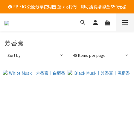
📷 FB / IG 公開分享使用圖 並tag我們｜即可獲得購物金 $50元💰
	滿$1200 加碼送「香氛小物１入 」(隨機出貨，恕無法指定)
	滿$1200 加碼送「香氛小物１入 」(隨機出貨，恕無法指定)
芳香膏
Sort by
48 Items per page